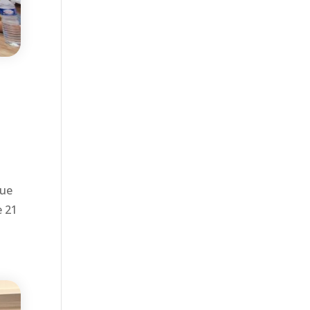
que
e 21