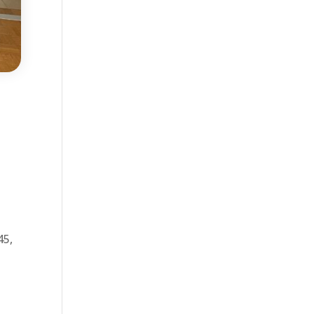
à
45,