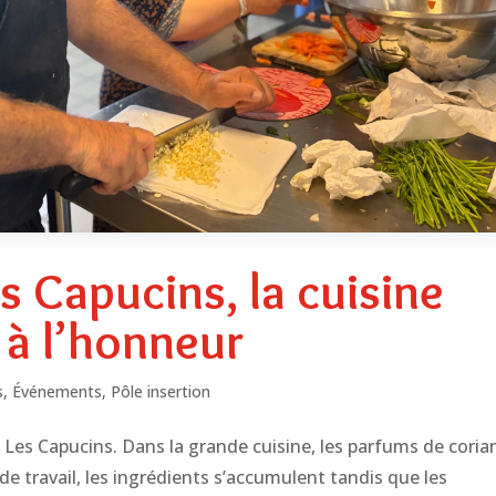
s Capucins, la cuisine
s à l’honneur
s
,
Événements
,
Pôle insertion
e Les Capucins. Dans la grande cuisine, les parfums de coria
s de travail, les ingrédients s’accumulent tandis que les