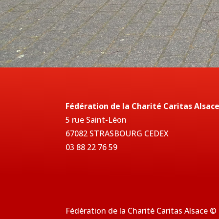
Fédération de la Charité Caritas Alsac
5 rue Saint-Léon
67082 STRASBOURG CEDEX
03 88 22 76 59
Fédération de la Charité Caritas Alsace ©