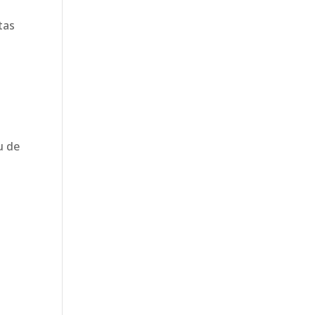
tas
u de