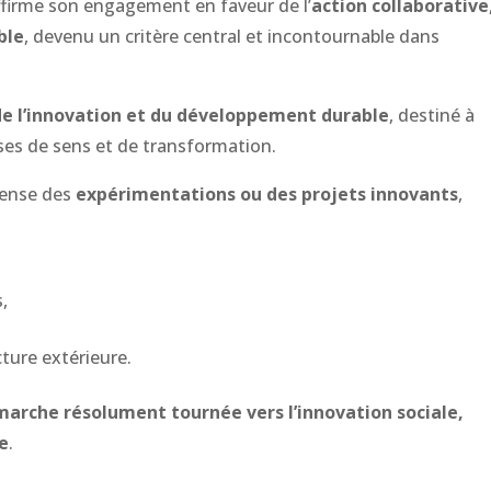
affirme son engagement en faveur de l’
action collaborative
ble
, devenu un critère central et incontournable dans
de l’innovation et du développement durable
, destiné à
euses de sens et de transformation.
ense des
expérimentations ou des projets innovants
,
,
ture extérieure.
arche résolument tournée vers l’innovation sociale,
e
.