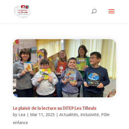
Le plaisir de la lecture au DITEP Les Tilleuls
by
Lea
|
Mar 11, 2025
|
Actualités
,
Inclusivité
,
Pôle
enfance