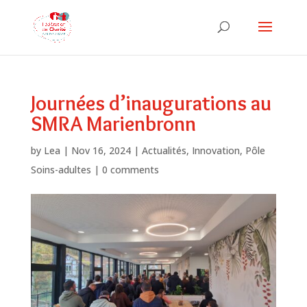
Journées d’inaugurations au
SMRA Marienbronn
by
Lea
|
Nov 16, 2024
|
Actualités
,
Innovation
,
Pôle
Soins-adultes
|
0 comments