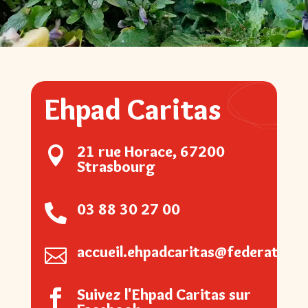
Ehpad Caritas
21 rue Horace, 67200

Strasbourg
03 88 30 27 00

accueil.ehpadcaritas@federationc

Suivez l'Ehpad Caritas sur
